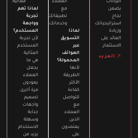
البيانات
العملاء
فعالية.
يضمن
مع
لماذا تهم
نجاح
تطبيقاتك
تجربة
استراتيجياتك
وخدماتك.
وواجهة
وزيادة
لماذا
المستخدم؟
العائد على
التسويق
لأن تجربة
الاستثمار.
عبر
المستخدم
الهواتف
المثالية
المزيد
المحمولة؟
هي ما
لأنها
يجعل
الطريقة
العملاء
الأكثر
يعودون
كفاءة
مرة أخرى.
للتواصل
تصميم
مع
واجهات
العملاء
جذابة
الذين
وسهلة
يعتمدون
الاستخدام
على
يزيد من