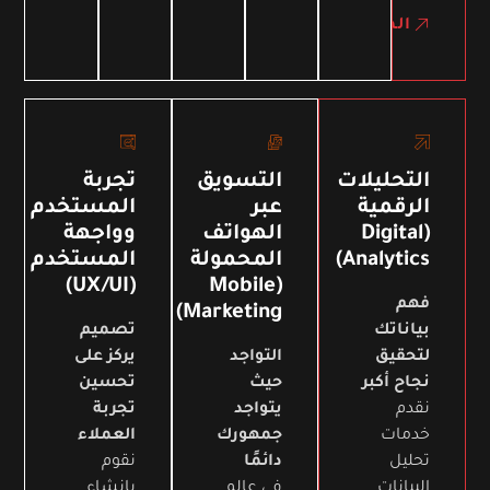
المزيد
التحليلات
التسويق
تجربة
الرقمية
عبر
المستخدم
(Digital
الهواتف
وواجهة
Analytics)
المحمولة
المستخدم
(UX/UI)
(Mobile
فهم
Marketing)
بياناتك
تصميم
لتحقيق
التواجد
يركز على
نجاح أكبر
حيث
تحسين
نقدم
يتواجد
تجربة
خدمات
جمهورك
العملاء
تحليل
دائمًا
نقوم
البيانات
في عالم
بإنشاء