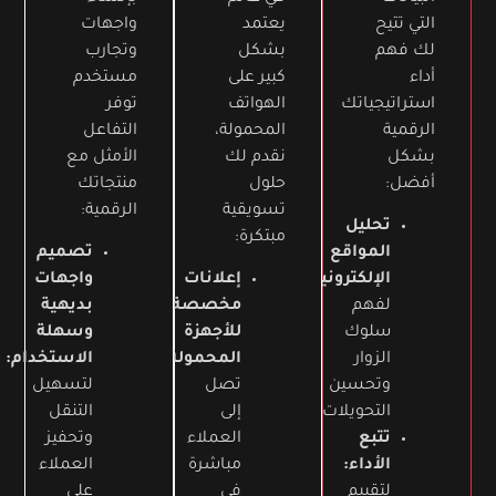
التي تتيح
يعتمد
واجهات
لك فهم
بشكل
وتجارب
أداء
كبير على
مستخدم
استراتيجياتك
الهواتف
توفر
الرقمية
المحمولة،
التفاعل
بشكل
نقدم لك
الأمثل مع
أفضل:
حلول
منتجاتك
تسويقية
الرقمية:
تحليل
مبتكرة:
المواقع
تصميم
الإلكترونية:
إعلانات
واجهات
لفهم
مخصصة
بديهية
سلوك
للأجهزة
وسهلة
الزوار
المحمولة:
الاستخدام:
وتحسين
تصل
لتسهيل
التحويلات.
إلى
التنقل
تتبع
العملاء
وتحفيز
الأداء:
مباشرة
العملاء
لتقييم
في
على