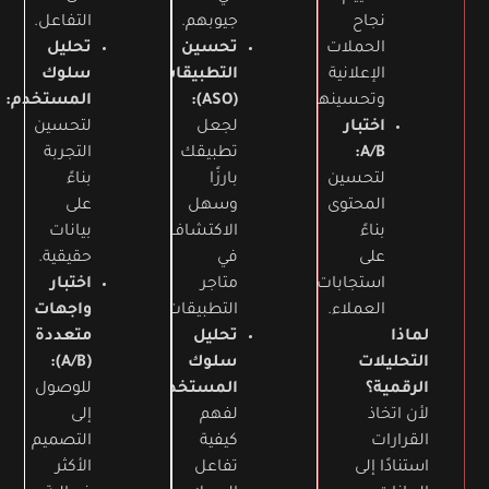
نجاح
جيوبهم.
التفاعل.
الحملات
تحسين
تحليل
الإعلانية
التطبيقات
سلوك
وتحسينها.
(ASO):
المستخدم:
اختبار
لجعل
لتحسين
A/B:
تطبيقك
التجربة
لتحسين
بارزًا
بناءً
المحتوى
وسهل
على
بناءً
الاكتشاف
بيانات
على
في
حقيقية.
استجابات
متاجر
اختبار
العملاء.
التطبيقات.
واجهات
لماذا
تحليل
متعددة
التحليلات
سلوك
(A/B):
الرقمية؟
المستخدم:
للوصول
لأن اتخاذ
لفهم
إلى
القرارات
كيفية
التصميم
استنادًا إلى
تفاعل
الأكثر